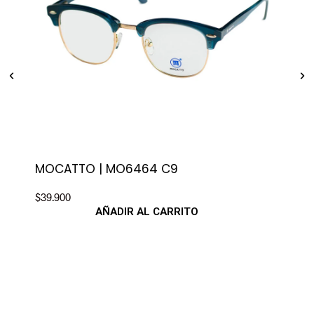
MOCATTO | MO6464 C9
MO
$
39.900
$
39.
AÑADIR AL CARRITO