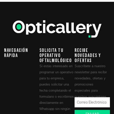
Navegación
Solicita tu
Recibe
Rápida
operativo
novedades y
oftalmológico
ofertas
Si estás interesado en
Suscríbete a nuestro
programar un operativo
newsletter para recibir
para tu empresa,
novedades, ofertas y
puedes solicitar una
promociones
fecha completando el
especiales para
formulario o escribirnos
nuestros suscriptores.
directamente en
Whatsapp sin ningún