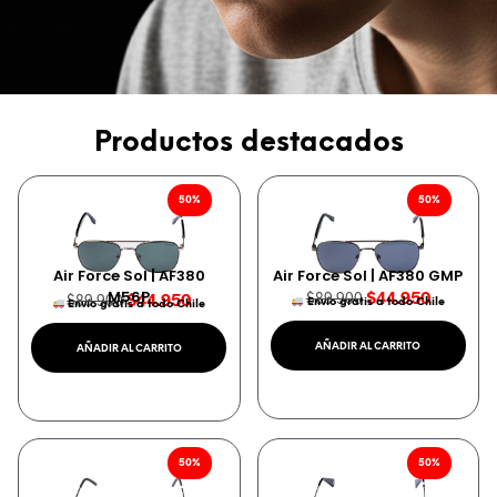
Productos destacados
50%
50%
Air Force Sol | AF380
Air Force Sol | AF380 GMP
M56P
$
44.950
$
44.950
$
89.900
$
89.900
Envío gratis a todo Chile
Envío gratis a todo Chile
AÑADIR AL CARRITO
AÑADIR AL CARRITO
50%
50%