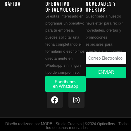
Rápida
operativo
novedades y
oftalmológico
ofertas
Si estás interesado en
Suscríbete a nuestro
programar un operativo
newsletter para recibir
para tu empresa,
novedades, ofertas y
puedes solicitar una
promociones
fecha completando el
especiales para
formulario o escribirnos
nuestros suscriptores.
directamente en
Whatsapp sin ningún
ENVIAR
tipo de compromiso.
Escríbenos
en Whatsapp
Diseño realizado por MORE | Studio Creativo | ©2024 Opticallery | Todos
los derechos reservados