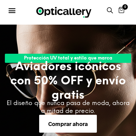
0
Protección UV total y estilo que marca
Aviadores icónicos
con 50% OFF y envío
gratis
El diseño que nunca pasa de moda, ahora
a mitad de precio.
Comprar ahora