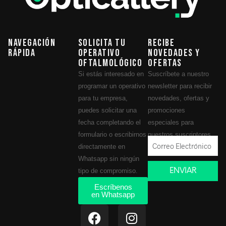
Navegación
Solicita tu
Recibe
Rápida
operativo
novedades y
oftalmológico
ofertas
Si estás interesado en
Suscríbete a nuestro
programar un operativo
newsletter para recibir
para tu empresa,
novedades, ofertas y
puedes solicitar una
promociones
fecha completando el
especiales para
formulario o escribirnos
nuestros suscriptores.
directamente en
Whatsapp sin ningún
ENVIAR
tipo de compromiso.
Escríbenos
en Whatsapp