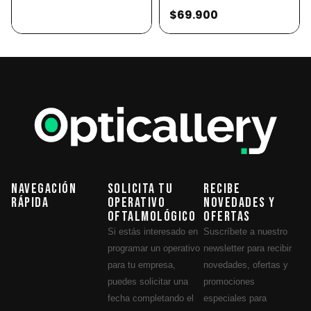
$69.900
Navegación
Solicita tu
Recibe
Rápida
operativo
novedades y
oftalmológico
ofertas
Si estás interesado en
Suscríbete a nuestro
programar un operativo
newsletter para recibir
para tu empresa,
novedades, ofertas y
puedes solicitar una
promociones
fecha completando el
especiales para