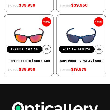
$39.950
$39.950
$79.900
$79.900
-50%
-75%
AÑADIR AL CARRITO
AÑADIR AL CARRITO
SUPERBIKE SOL | SB871 MBLK
SUPERBIKE EYEWEAR | SB871 BL
$39.950
$19.975
$79.900
$79.900