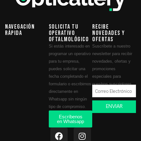
Navegación
Solicita tu
Recibe
Rápida
operativo
novedades y
oftalmológico
ofertas
Si estás interesado en
Suscríbete a nuestro
programar un operativo
newsletter para recibir
para tu empresa,
novedades, ofertas y
puedes solicitar una
promociones
fecha completando el
especiales para
formulario o escribirnos
nuestros suscriptores.
directamente en
Whatsapp sin ningún
ENVIAR
tipo de compromiso.
Escríbenos
en Whatsapp