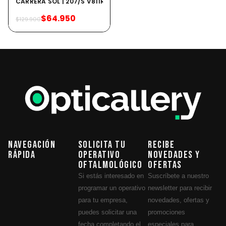
CARRERA SOL | 207/S V81IR
$64.950
$129.900
Navegación
Solicita tu
Recibe
Rápida
operativo
novedades y
oftalmológico
ofertas
Si estás interesado en
Suscríbete a nuestro
programar un operativo
newsletter para recibir
para tu empresa,
novedades, ofertas y
puedes solicitar una
promociones
fecha completando el
especiales para