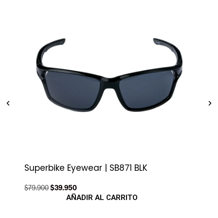
Superbike Eyewear | SB871 BLK
Pol
$
79.900
$
39.950
$
89.
AÑADIR AL CARRITO