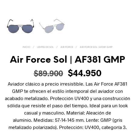
INICIO
/
LENTES DE SOL
/
AIR FORCE
/
AIR FORCE SOL | AF381 GMP
Air Force Sol | AF381 GMP
$
44.950
$
89.900
Aviador clásico a precio irresistible. Las Air Force AF381
GMP te ofrecen el estilo intemporal del aviador con
acabado metalizado. Protección UV400 y una construcción
sólida que resiste el paso del tiempo. Ideal para un look
casual y masculino. Material: Aleación de
aluminio. Medidas: 57-14-145 mm. Lente: GMP (gris
metalizado polarizado). Protección: UV400, categoría 3.