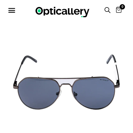
0
OFF 50%