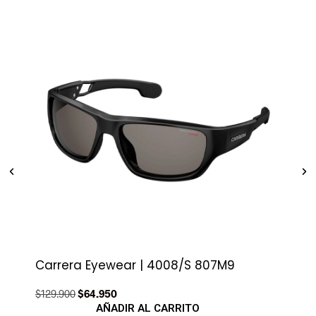
Carrera Eyewear | 4008/S 807M9
Sup
$
129.900
$
64.950
$
79.
AÑADIR AL CARRITO