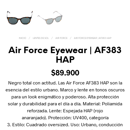
INICIO
/
LENTES DE SOL
/
AIR FORCE
/
AIR FORCE EYEWEAR | AF383 HAP
Air Force Eyewear | AF383
HAP
$
89.900
Negro total con actitud. Las Air Force AF383 HAP son la
esencia del estilo urbano. Marco y lente en tonos oscuros
para un look enigmático y poderoso. Alta protección
solar y durabilidad para el día a día. Material: Poliamida
reforzada. Lente: Espejada HAP (rojo
anaranjado). Protección: UV400, categoría
3. Estilo: Cuadrado oversized. Uso: Urbano, conducción