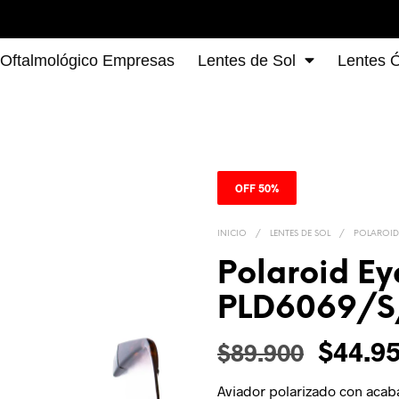
 Oftalmológico Empresas
Lentes de Sol
Lentes Ó
OFF 50%
INICIO
/
LENTES DE SOL
/
POLAROID
Polaroid Ey
PLD6069/S
$
44.9
$
89.900
Aviador polarizado con aca