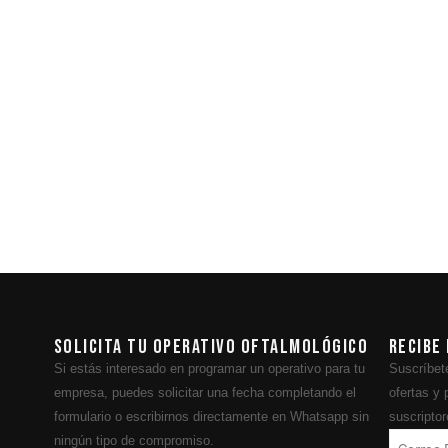
a
Solicita tu operativo oftalmológico
Recibe
Si estás interesado en programar un operativo para tu
Suscríbete
empresa, puedes solicitar una fecha completando el
ofertas y
formulario o escribirnos directamente en Whatsapp sin
suscriptor
ningún tipo de compromiso.