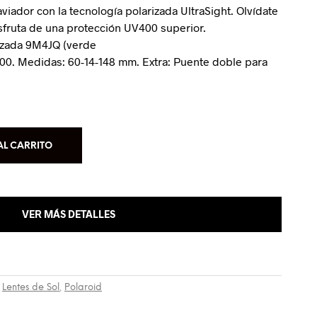
viador con la tecnología polarizada UltraSight. Olvídate
isfruta de una protección UV400 superior.
rizada 9M4JQ (verde
00. Medidas: 60-14-148 mm. Extra: Puente doble para
AL CARRITO
VER MÁS DETALLES
,
Lentes de Sol
,
Polaroid