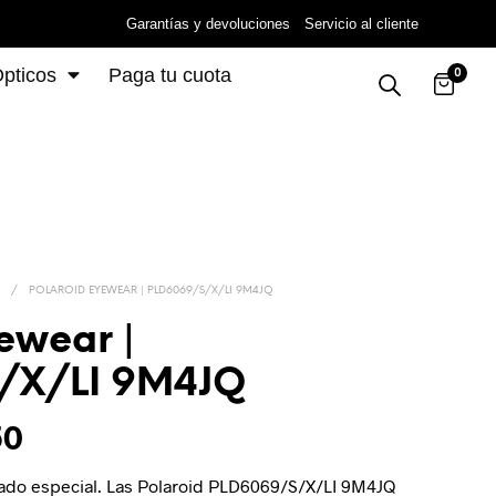
Garantías y devoluciones
Servicio al cliente
pticos
Paga tu cuota
0
/
POLAROID EYEWEAR | PLD6069/S/X/LI 9M4JQ
ewear |
/X/LI 9M4JQ
50
bado especial. Las Polaroid PLD6069/S/X/LI 9M4JQ