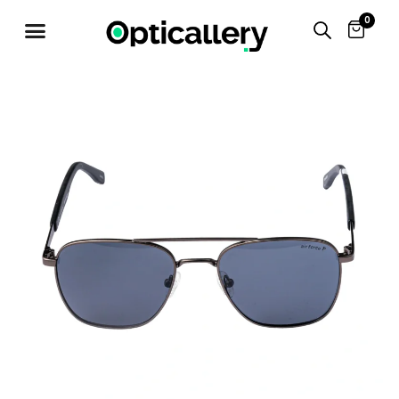
0
OFF 50%