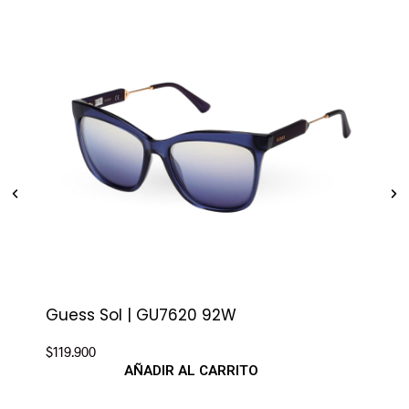
Guess Sol | GU7620 92W
Sup
$
119.900
$
79.
AÑADIR AL CARRITO