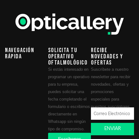
Navegación
Solicita tu
Recibe
Rápida
operativo
novedades y
oftalmológico
ofertas
Si estás interesado en
Suscríbete a nuestro
programar un operativo
newsletter para recibir
para tu empresa,
novedades, ofertas y
puedes solicitar una
promociones
fecha completando el
especiales para
formulario o escribirnos
nuestros suscriptores.
directamente en
Whatsapp sin ningún
ENVIAR
tipo de compromiso.
Escríbenos