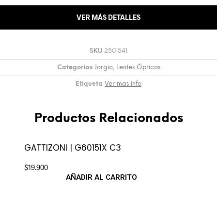
VER MÁS DETALLES
SKU
2501541
Categorías
Jorgio
,
Lentes Ópticos
Etiqueta
Ver mas info
Productos Relacionados
GATTIZONI | G60151X C3
$
19.900
AÑADIR AL CARRITO