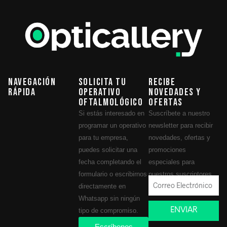
Navegación
Solicita tu
Recibe
Rápida
operativo
novedades y
oftalmológico
ofertas
Si estás interesado en
Suscríbete a nuestro
programar un operativo
newsletter para recibir
para tu empresa,
novedades, ofertas y
puedes solicitar una
promociones
fecha completando el
especiales para
formulario o escribirnos
nuestros suscriptores.
directamente en
Whatsapp sin ningún
ENVIAR
tipo de compromiso.
Escríbenos