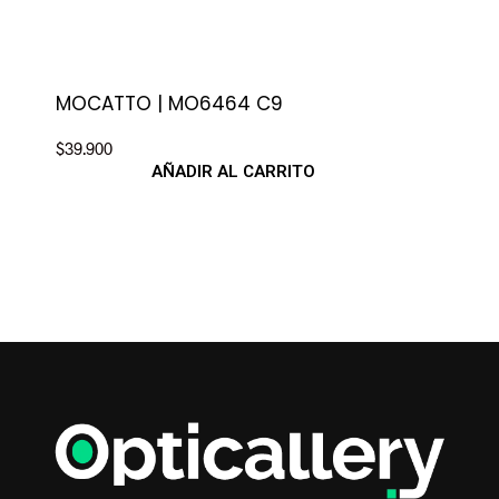
MOCATTO | MO6464 C9
MO
$
39.900
$
39.
AÑADIR AL CARRITO