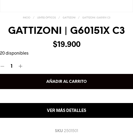
INICIO
/
LENTES ÓPTICOS
/
GATTIZONI
/
GATTIZONI | G60151X C3
GATTIZONI | G60151X C3
$
19.900
20 disponibles
AÑADIR AL CARRITO
VER MÁS DETALLES
SKU
2501501