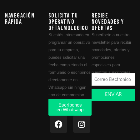
Navegación
Solicita tu
Recibe
Rápida
operativo
novedades y
oftalmológico
ofertas
Si estás interesado en
Suscríbete a nuestro
programar un operativo
newsletter para recibir
para tu empresa,
novedades, ofertas y
puedes solicitar una
promociones
fecha completando el
especiales para
formulario o escribirnos
nuestros suscriptores.
directamente en
Whatsapp sin ningún
ENVIAR
tipo de compromiso.
Escríbenos
en Whatsapp