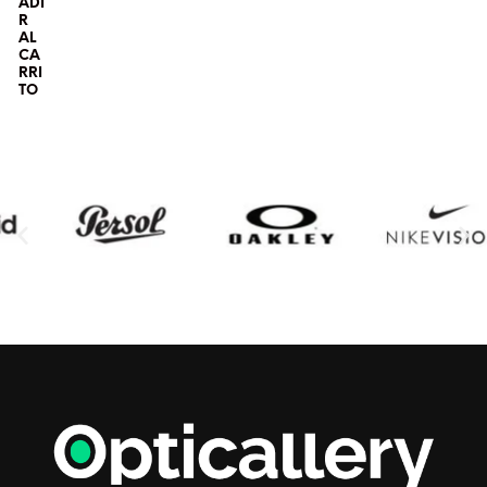
ADI
R
AL
CA
RRI
TO