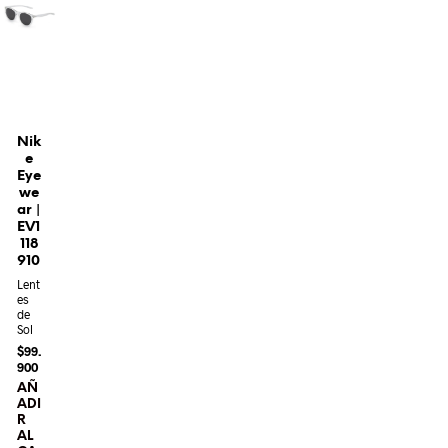
Nik
e
Eye
we
ar |
EV1
118
910
Lent
es
de
Sol
$
99.
900
AÑ
ADI
R
AL