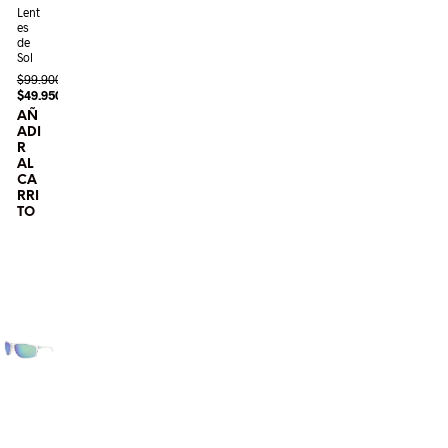
Lent
es
de
Sol
$
99.900
$
49.950
AÑ
ADI
R
AL
CA
RRI
TO
¡Oferta!