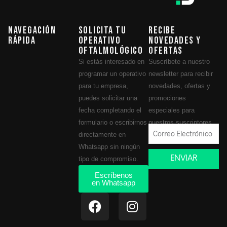
Navegación
Solicita tu
Recibe
Rápida
operativo
novedades y
oftalmológico
ofertas
Si estás interesado en
Suscríbete a nuestro
programar un operativo
newsletter para recibir
para tu empresa,
novedades, ofertas y
puedes solicitar una
promociones
fecha completando el
especiales para
formulario o escribirnos
nuestros suscriptores.
directamente en
Whatsapp sin ningún
ENVIAR
tipo de compromiso.
Escríbenos
en Whatsapp