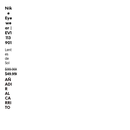
Nik
e
Eye
we
ar |
EV1
113
901
Lent
es
de
Sol
$
99.900
$
49.950
AÑ
ADI
R
AL
CA
RRI
TO
¡Oferta!