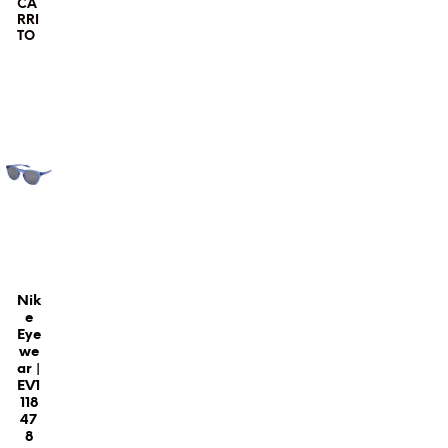
CA
RRI
TO
¡Oferta!
Nik
e
Eye
we
ar |
EV1
118
47
8