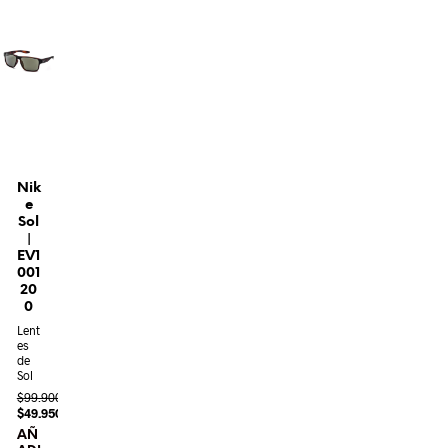
Nik
e
Sol
|
EV1
001
20
0
Lent
es
de
Sol
$
99.900
$
49.950
AÑ