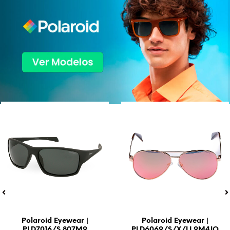
¡Oferta!
¡Oferta!
Polaroid Eyewear |
Polaroid Eyewear |
PLD7016/S 807M9
PLD6069/S/X/LI 9M4JQ