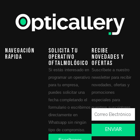
Navegación
Solicita tu
Recibe
Rápida
operativo
novedades y
oftalmológico
ofertas
Si estás interesado en
Suscríbete a nuestro
programar un operativo
newsletter para recibir
para tu empresa,
novedades, ofertas y
puedes solicitar una
promociones
fecha completando el
especiales para
formulario o escribirnos
nuestros suscriptores.
directamente en
Whatsapp sin ningún
ENVIAR
tipo de compromiso.
Escríbenos