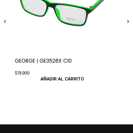
GEORGE | GE3528X C10
ANG
$
19.900
$
29.
AÑADIR AL CARRITO