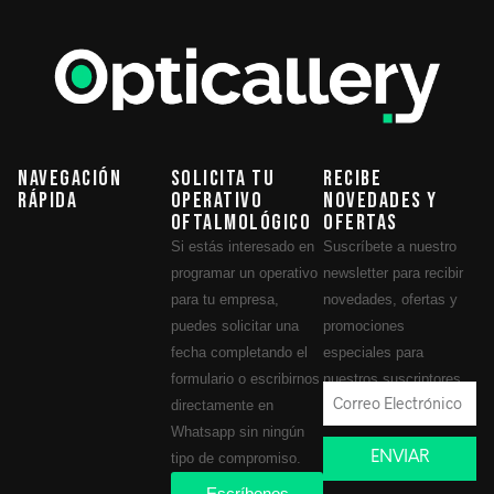
Navegación
Solicita tu
Recibe
Rápida
operativo
novedades y
oftalmológico
ofertas
Si estás interesado en
Suscríbete a nuestro
programar un operativo
newsletter para recibir
para tu empresa,
novedades, ofertas y
puedes solicitar una
promociones
fecha completando el
especiales para
formulario o escribirnos
nuestros suscriptores.
directamente en
Whatsapp sin ningún
ENVIAR
tipo de compromiso.
Escríbenos