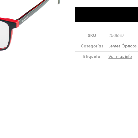
SKU
2501637
Categorías
Lentes Ópticos
Etiqueta
Ver mas info