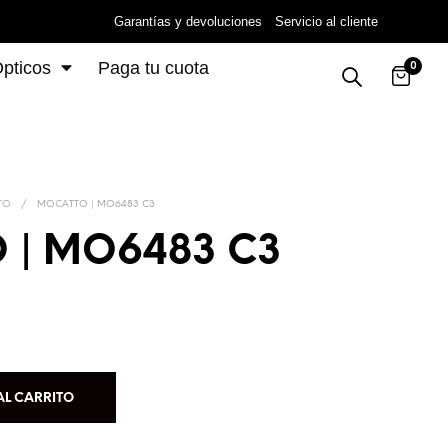
Garantías y devoluciones
Servicio al cliente
pticos
Paga tu cuota
0
TO
/
MOCATTO | MO6483 C3
 | MO6483 C3
AL CARRITO