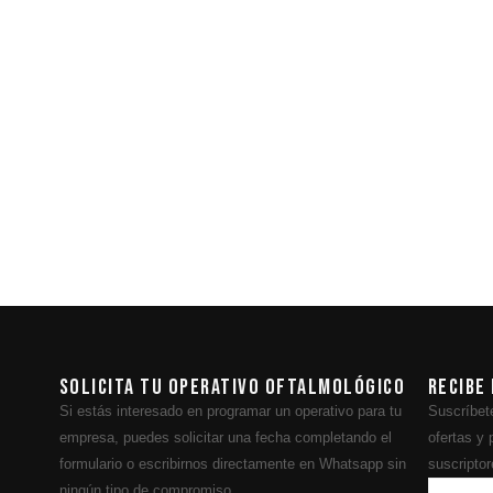
a
Solicita tu operativo oftalmológico
Recibe
Si estás interesado en programar un operativo para tu
Suscríbete
empresa, puedes solicitar una fecha completando el
ofertas y
formulario o escribirnos directamente en Whatsapp sin
suscriptor
ningún tipo de compromiso.