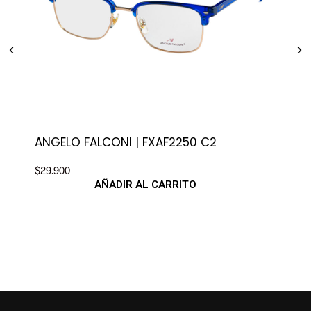
ANGELO FALCONI | FXAF2250 C2
GEO
$
29.900
$
19.
AÑADIR AL CARRITO