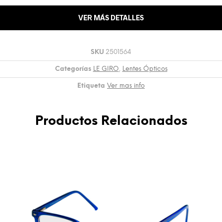
VER MÁS DETALLES
SKU
2501564
Categorías
LE GIRO
,
Lentes Ópticos
Etiqueta
Ver mas info
Productos Relacionados