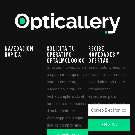
Navegación
Solicita tu
Recibe
Rápida
operativo
novedades y
oftalmológico
ofertas
Si estás interesado en
Suscríbete a nuestro
programar un operativo
newsletter para recibir
para tu empresa,
novedades, ofertas y
puedes solicitar una
promociones
fecha completando el
especiales para
formulario o escribirnos
nuestros suscriptores.
directamente en
Whatsapp sin ningún
ENVIAR
tipo de compromiso.
Escríbenos