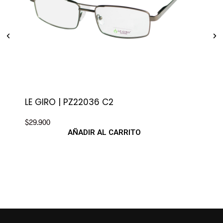
LE GIRO | PZ22036 C2
MO
$
29.900
$
39.
AÑADIR AL CARRITO