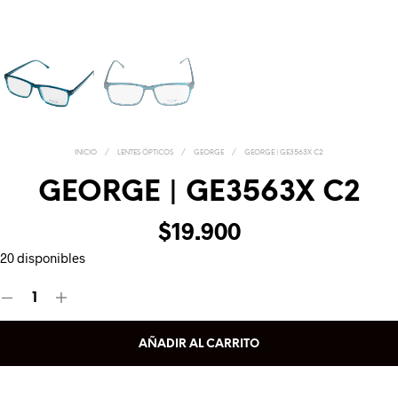
INICIO
/
LENTES ÓPTICOS
/
GEORGE
/
GEORGE | GE3563X C2
GEORGE | GE3563X C2
$
19.900
20 disponibles
AÑADIR AL CARRITO