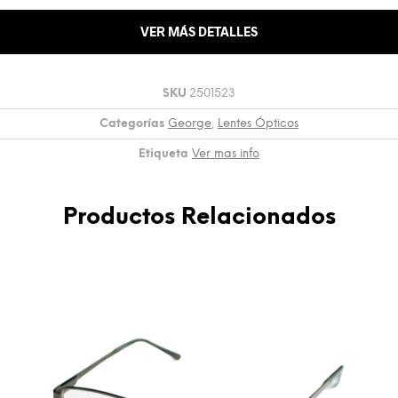
VER MÁS DETALLES
SKU
2501523
Categorías
George
,
Lentes Ópticos
Etiqueta
Ver mas info
Productos Relacionados