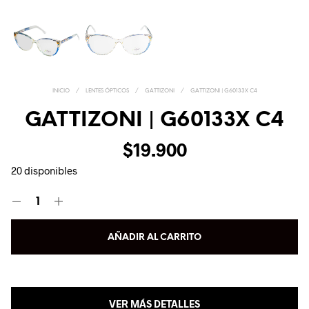
INICIO
/
LENTES ÓPTICOS
/
GATTIZONI
/
GATTIZONI | G60133X C4
GATTIZONI | G60133X C4
$
19.900
20 disponibles
AÑADIR AL CARRITO
VER MÁS DETALLES