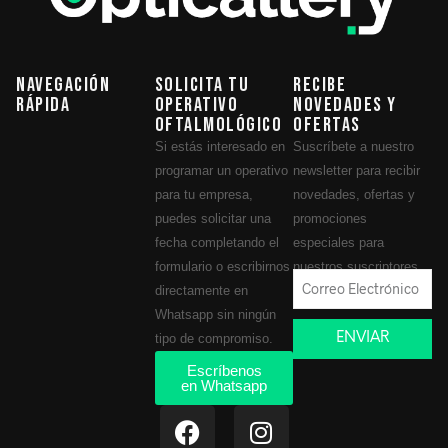
Navegación
Solicita tu
Recibe
Rápida
operativo
novedades y
oftalmológico
ofertas
Si estás interesado en
Suscríbete a nuestro
programar un operativo
newsletter para recibir
para tu empresa,
novedades, ofertas y
puedes solicitar una
promociones
fecha completando el
especiales para
formulario o escribirnos
nuestros suscriptores.
directamente en
Whatsapp sin ningún
ENVIAR
tipo de compromiso.
Escríbenos
en Whatsapp