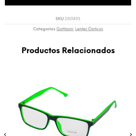
SKU
2501493
Categorías
Gattizoni
,
Lentes Ópticos
Productos Relacionados