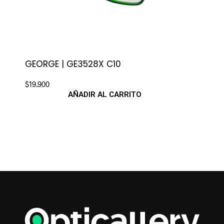
GEORGE | GE3528X C10
ANG
$
19.900
$
29.
AÑADIR AL CARRITO