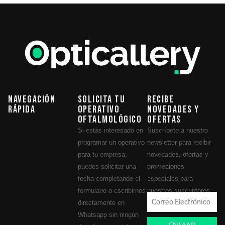
Navegación
Solicita tu
Recibe
Rápida
operativo
novedades y
oftalmológico
ofertas
Si estás interesado en
Suscríbete a nuestro
programar un operativo
newsletter para recibir
para tu empresa,
novedades, ofertas y
puedes solicitar una
promociones
fecha completando el
especiales para
formulario o escribirnos
nuestros suscriptores.
directamente en
Whatsapp sin ningún