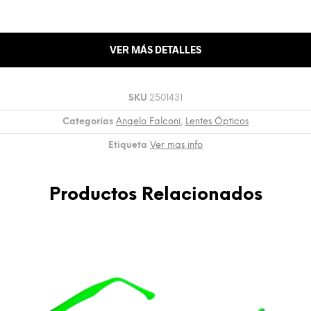
VER MÁS DETALLES
SKU
2501431
Categorías
Angelo Falconi
,
Lentes Ópticos
Etiqueta
Ver mas info
Productos Relacionados