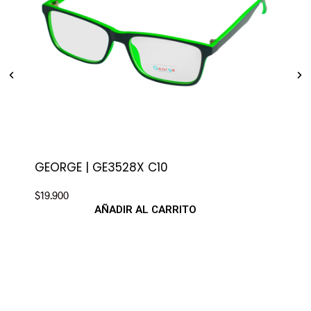
GEORGE | GE3528X C10
GEO
$
19.900
$
19.
AÑADIR AL CARRITO