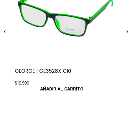
GEORGE | GE3528X C10
GEO
$
19.900
$
19.
AÑADIR AL CARRITO