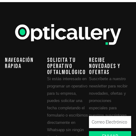
Navegación
Solicita tu
Recibe
Rápida
operativo
novedades y
oftalmológico
ofertas
Si estás interesado en
Suscríbete a nuestro
programar un operativo
newsletter para recibir
para tu empresa,
novedades, ofertas y
puedes solicitar una
promociones
fecha completando el
especiales para
formulario o escribirnos
nuestros suscriptores.
directamente en
Whatsapp sin ningún