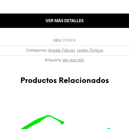
VER MÁS DETALLES
SKU
2501418
Categorías
Angelo Falconi
,
Lentes Ópticos
Etiqueta
Ver mas info
Productos Relacionados