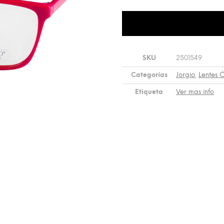
SKU
2501549
Categorías
Jorgio
,
Lentes 
Etiqueta
Ver mas info