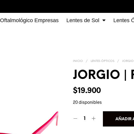
 Oftalmológico Empresas
Lentes de Sol
Lentes Ó
INICIO
/
LENTES ÓPTICOS
/
JORGIO
JORGIO |
$
19.900
20 disponibles
AÑADIR 