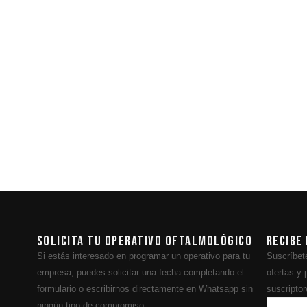
a
Solicita tu operativo oftalmológico
Recibe
Si estás interesado en programar un operativo para tu
Suscríbete
empresa, puedes solicitar una fecha completando el
ofertas y
formulario o escribirnos directamente en Whatsapp sin
suscriptor
ningún tipo de compromiso.