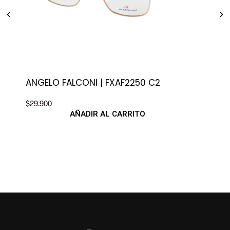
ANGELO FALCONI | FXAF2250 C2
ANG
$
29.900
$
29.
AÑADIR AL CARRITO