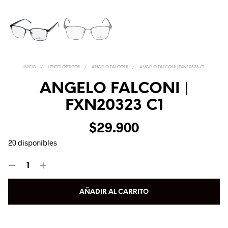
INICIO
/
LENTES ÓPTICOS
/
ANGELO FALCONI
/
ANGELO FALCONI | FXN20323 C1
ANGELO FALCONI |
FXN20323 C1
$
29.900
20 disponibles
AÑADIR AL CARRITO