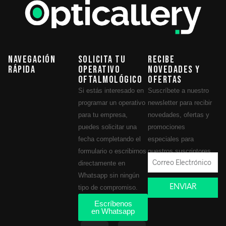
Navegación
Solicita tu
Recibe
Rápida
operativo
novedades y
oftalmológico
ofertas
Si estás interesado en
Suscríbete a nuestro
programar un operativo
newsletter para recibir
para tu empresa,
novedades, ofertas y
puedes solicitar una
promociones
fecha completando el
especiales para
formulario o escribirnos
nuestros suscriptores.
directamente en
Whatsapp sin ningún
ENVIAR
tipo de compromiso.
Escríbenos
en Whatsapp