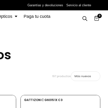
Garantías y devoluciones
Servicio al cliente
pticos
Paga tu cuota
0
os
197 productos
GATTIZONI | G60151X C3