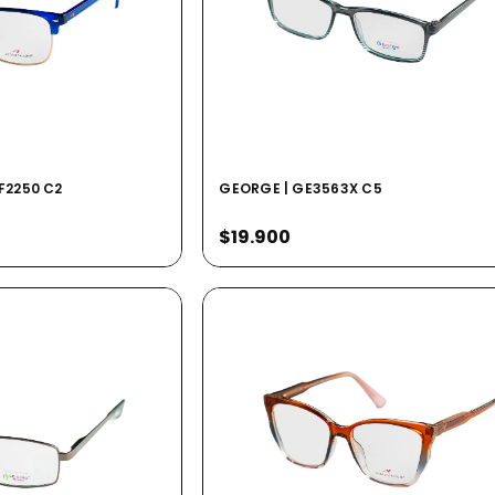
F2250 C2
GEORGE | GE3563X C5
$19.900