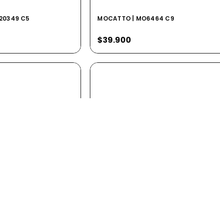
N20349 C5
MOCATTO | MO6464 C9
$39.900
 C4
ANGELO FALCONI | DLAF26 C3