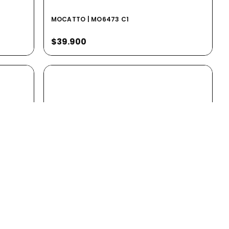
MOCATTO | MO6473 C1
$39.900
GATTIZONI | G60058X C19