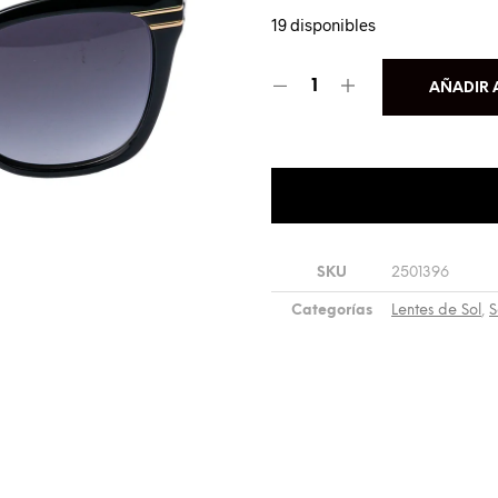
19 disponibles
AÑADIR 
SKU
2501396
Categorías
Lentes de Sol
,
S