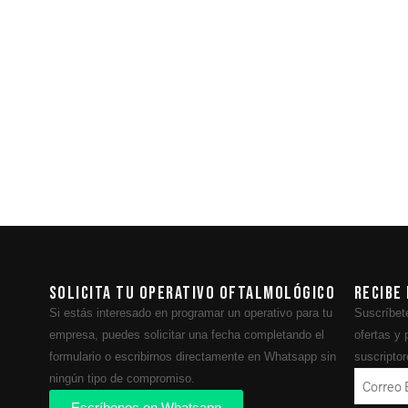
a
Solicita tu operativo oftalmológico
Recibe
Si estás interesado en programar un operativo para tu
Suscríbete
empresa, puedes solicitar una fecha completando el
ofertas y
formulario o escribirnos directamente en Whatsapp sin
suscriptor
ningún tipo de compromiso.
Escríbenos en Whatsapp