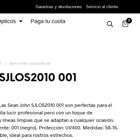
Garantías y devoluciones
Servicio al cliente
pticos
Paga tu cuota
0
N
/
SEAN JOHN | SJLOS2010 001
 SJLOS2010 001
. Las Sean John SJLOS2010 001 son perfectas para el
a lucir profesional pero con un toque de
 líneas limpias que se adaptan a cualquier ocasión.
Lente: 001 (negro). Protección: UV400. Medidas: 58-15-
ble, ideal para rostros estrechos.