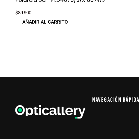
Polaroid Sol | PLD4070/S/X 807WJ
$
89.900
AÑADIR AL CARRITO
Navegación Rápid