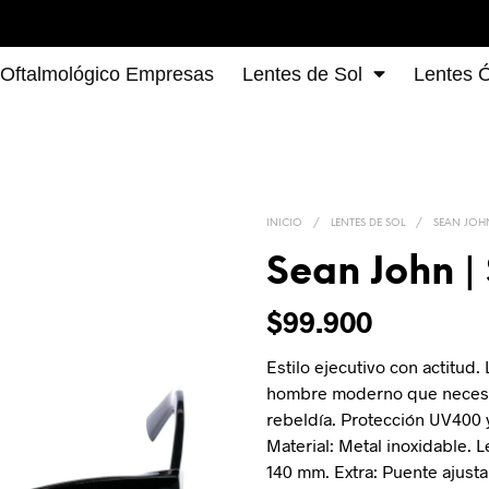
 Oftalmológico Empresas
Lentes de Sol
Lentes Ó
INICIO
/
LENTES DE SOL
/
SEAN JOH
Sean John |
$
99.900
Estilo ejecutivo con actitud
hombre moderno que necesit
rebeldía. Protección UV400 y
Material: Metal inoxidable. 
140 mm. Extra: Puente ajusta