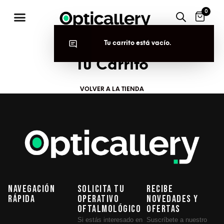
0
Tu carrito está vacío.
Tu Carrito
VOLVER A LA TIENDA
Navegación
Solicita tu
Recibe
Rápida
operativo
novedades y
oftalmológico
ofertas
Si estás interesado en
Suscríbete a nuestro