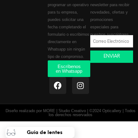
programar un operativo
newsletter para recibir
para tu empresa,
novedades, ofertas y
puedes solicitar una
promociones
fecha completando el
especiales para
formulario o escribirnos
nuestros suscriptores.
directamente en
Whatsapp sin ningún
ENVIAR
tipo de compromiso.
Escríbenos
en Whatsapp
Diseño realizado por MORE | Studio Creativo | ©2024 Opticallery | Todos
los derechos reservados
Guía de lentes